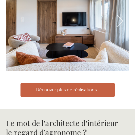
Next
Next
Découvrir plus de réalisations
Le mot de l’architecte d’intérieur —
le regard d’agronome
?