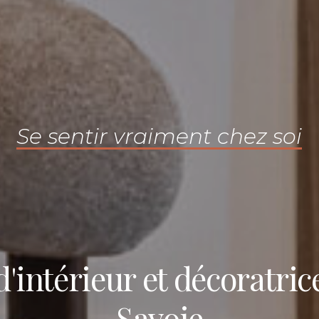
Se sentir vraiment chez soi
d'intérieur et décoratri
Savoie